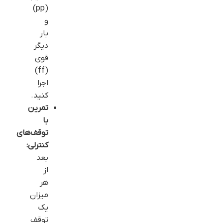
(pp)
و
بار
دیگر
قوی
(ff)
اجرا
کنید.
تمرین
با
توقف‌های
کنترلی:
بعد
از
هر
میزان
یک
توقف