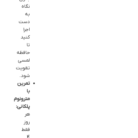
نگاه
به
دست
اجرا
کنید
تا
حافظه
لمسی
تقویت
شود.
تمرین
با
مترونوم
پلکانی:
هر
روز
فقط
4