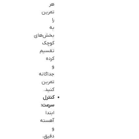
هر
تمرین
را
به
بخش‌های
کوچک
تقسیم
کرده
و
جداگانه
تمرین
کنید.
کنترل
سرعت:
ابتدا
آهسته
و
دقیق،