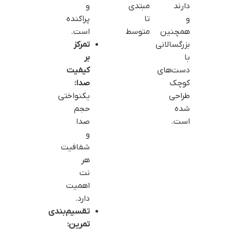
دارند
مبتدی
و
و
تا
پراکنده
همچنین
متوسط
است.
بزرگسالانی
تمرکز
با
بر
دست‌های
کیفیت
کوچک
صدا:
طراحی
یکنواختی
شده
حجم
است.
صدا
و
شفافیت
هر
نت
اهمیت
دارد.
تقسیم‌بندی
تمرین: