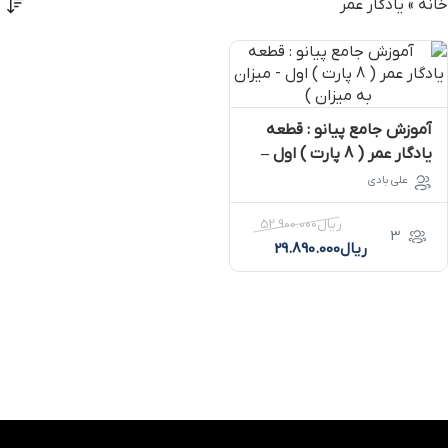
خانه
»
یادگار عمر
آموزش جامع پیانو : قطعه
یادگار عمر ( 8 پارت ) اول –
میزان به میزان )
علی بادی
ریال
52.900.000
3
ریال
29.890.000