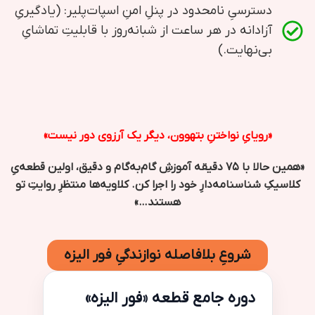
دسترسیِ نامحدود در پنلِ امنِ اسپات‌پلیر: (یادگیریِ
آزادانه در هر ساعت از شبانه‌روز با قابلیتِ تماشایِ
بی‌نهایت.)
«رویایِ نواختنِ بتهوون، دیگر یک آرزوی دور نیست»
«همین حالا با ۷۵ دقیقه آموزشِ گام‌به‌گام و دقیق، اولین قطعه‌یِ
کلاسیکِ شناسنامه‌دارِ خود را اجرا کن. کلاویه‌ها منتظرِ روایتِ تو
هستند…»
شروعِ بلافاصله نوازندگیِ فور الیزه
دوره جامع قطعه «فور الیزه»