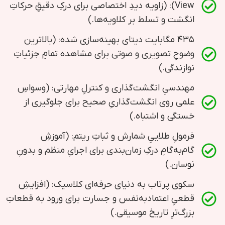
View): (زاویه دیدِ اختصاصی برای درکِ دقیقِ حرکاتِ
انگشت و تسلط بر کلاویه‌ها.)
۴۳۵ مگابایت دیتای بهینه‌سازی شده: (بالاترین
وضوحِ تصویری و صوتی برای مشاهده تمامِ جزئیاتِ
نوازندگی.)
مهندسیِ انگشت‌گذاری و کنترلِ مهارتی: (وسواسِ
علمی روی انگشت‌گذاریِ صحیح برای جلوگیری از
خستگی و اشتباه.)
فرمولِ طلاییِ شمارش و ثباتِ ریتم: (آموزشِ
گام‌به‌گامِ درکِ زمان‌بندی برای اجرایِ منظم و بدونِ
نوسان.)
سکوی پرتاب به دنیای حرفه‌ای کلاسیک: (افزایشِ
قطعیِ اعتمادبه‌نفس و جسارت برای ورود به قطعاتِ
بزرگ‌ترِ تاریخ موسیقی.)