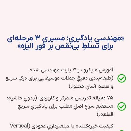
«مهندسیِ یادگیری؛ مسیری ۳ مرحله‌ای
برای تسلطِ بی‌نقص بر فور الیزه»
آموزشِ مایکرو در ۳ پارتِ مهندسی شده:
(طبقه‌بندی دقیقِ جملات موسیقایی برای درکِ سریع
و هضمِ آسانِ محتوا.)
۷۵ دقیقه تدریسِ متمرکز و کاربردی: (بدونِ حاشیه؛
مستقیم سراغِ اصلِ مطلب برای یادگیریِ سریعِ
قطعه.)
کیفیت خیره‌کننده با فیلمبرداریِ عمودی (Vertical