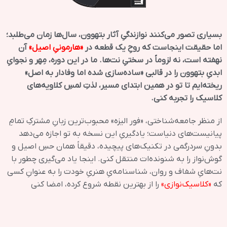
بسیاری تصور می‌کنند نوازندگیِ آثار بتهوون، سال‌ها زمان می‌طلبد؛
اما حقیقت اینجاست که روحِ یک قطعه در
«هارمونیِ اصیل»
آن
نهفته است، نه لزوماً در سختیِ نت‌ها. ما در این دوره، مِهر و نجوایِ
ابدیِ بتهوون را در قالبی
«ساده‌سازی شده اما وفادار به اصل»
ریخته‌ایم تا تو در همین ابتدای مسیر، لذتِ لمسِ کلاویه‌های
کلاسیک را تجربه کنی.
از منظر جامعه‌شناختی، «فور الیزه» محبوب‌ترین زبانِ مشترکِ تمامِ
پیانیست‌های دنیاست؛ یادگیریِ این نسخه به تو اجازه می‌دهد
بدونِ سردرگمی در تکنیک‌های پیچیده، دقیقاً همان حسِ اصیل و
گوش‌نواز را به شنونده‌ات منتقل کنی. اینجا یاد می‌گیری چطور با
نت‌هایِ شفاف و روان، شناسنامه‌یِ هنریِ خودت را به عنوانِ کسی
که
«کلاسیک‌نوازی»
را از بهترین نقطه شروع کرده، امضا کنی