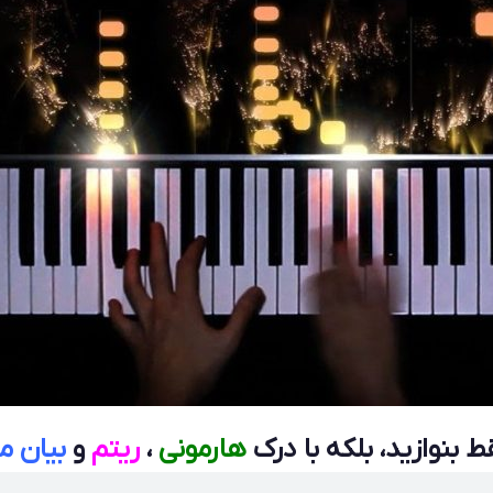
ط بنوازید، بلکه با درک
هارمونی
،
ریتم
و
بیان م