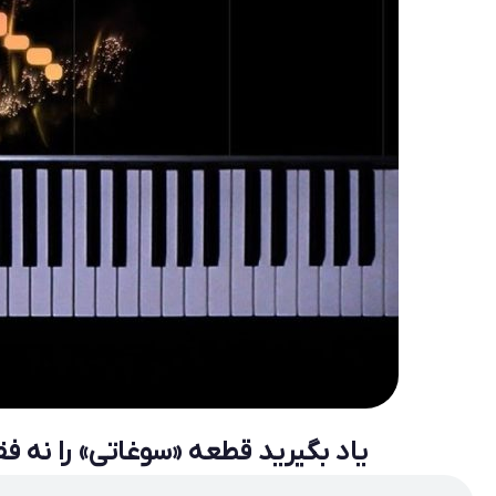
یاد بگیرید قطعه «سوغاتی» را نه فق