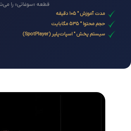
قطعه «سوغاتی» را می‌شنا
مدت آموزش " ۱۰۵ دقیقه
حجم محتوا " ۵۳۵ مگابایت
سیستم پخش " اسپات‌پلیر (SpotPlayer)