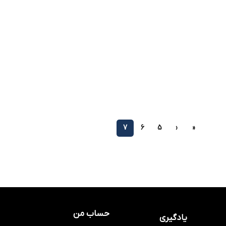
7
6
5
‹
«
حساب من
یادگیری