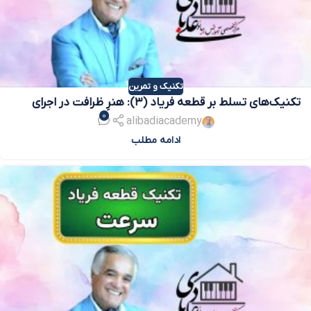
تکنیک و تمرین
تکنیک‌های تسلط بر قطعه فریاد (۳): هنرِ ظرافت در اجرای
0
تریل‌ها
alibadiacademy
ادامه مطلب