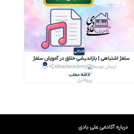
کانتاتی
سلفژ اشتباهی | بازاندیشی خلاق در آموزش سلفژ
0
کودکان
ارسال توسط
alibadiacademy
ادامه مطلب
درباره آکادمی علی بادی