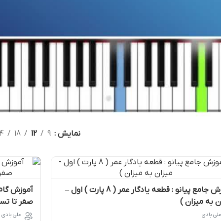
نمایش
9
12
18
4
آموزش جامع پیانو : قطعه یادگار عمر ( 8 پارت ) اول –
آموزش گام‌
ن به میزان )
صفر تا تسل
لی بادی
علی بادی