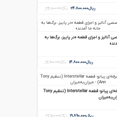
ریال
24.800.000
ریال
34.800.000
 آنالیز و اجرای قطعه «در پاییز، برگ‌ها به
دند»
ریال
14.800.000
ریال
22.900.000
آموزش حرفه‌ای پیانو: قطعه Interstellar (تنظیم Tony
ریال
19.890.000
ریال
32.900.000