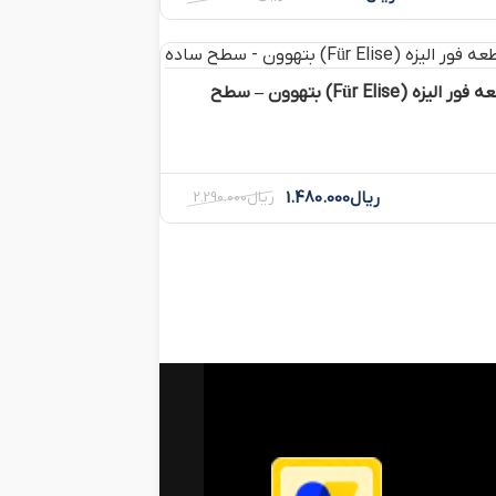
آموزش قطعه فور الیزه (Für Elise) بتهوون – سطح
ریال
1.480.000
ریال
2.290.000