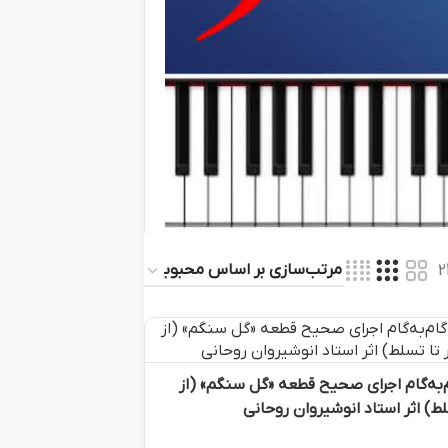
2
به‌گام اجرای صحیح قطعه «گل سنگم» (از
ط) اثر استاد انوشیروان روحانی