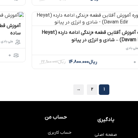
دوره آموزش آفلاین قطعه «زندگی ادامه دارد» (Heyat
ساده
– شادی و انرژی در پیانو
علی بادی
لی بادی
0
0
ریال
14.800.000
ریال
22.900.000
→
2
1
حساب من
یادگیری
حساب کاربری
صفحه اصلی