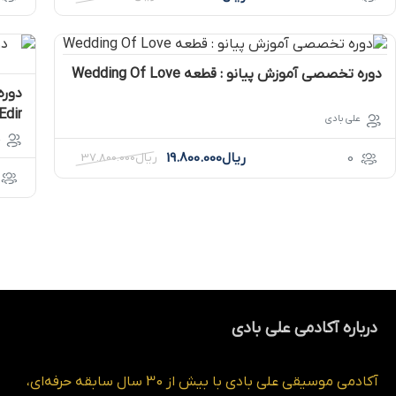
دوره تخصصی آموزش پیانو : قطعه Wedding Of Love
Davam Edir) 
علی بادی
ع
0
ریال
19.800.000
ریال
37.800.000
درباره آکادمی علی بادی
آکادمی موسیقی علی بادی با بیش از 30 سال سابقه حرفه‌ای،