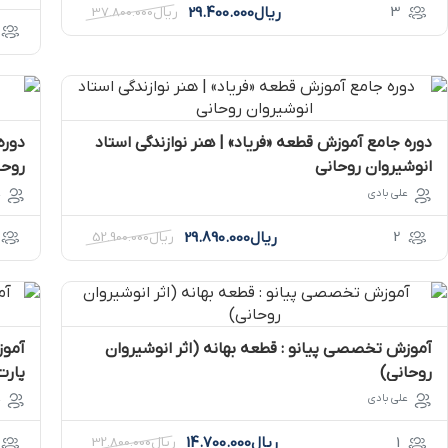
3
ریال
29.400.000
ریال
37.800.000
دوره جامع آموزش قطعه «فریاد» | هنر نوازندگی استاد
دوره
انوشیروان روحانی
روحا
علی بادی
ع
2
ریال
29.890.000
ریال
52.900.000
آموزش تخصصی پیانو : قطعه بهانه (اثر انوشیروان
روحانی)
پارت 
علی بادی
ع
1
ریال
14.700.000
ریال
32.800.000