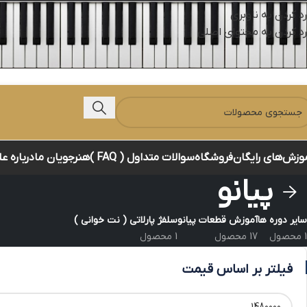
رد کردن به ناوبری
رد کردن به محتوای اصلی
وزش‌های رایگان
فروشگاه
سوالات متداول ( FAQ )
هنرجویان ما
درباره ع
پیانو
سایر دوره ها
آموزش قطعات پیانو
سلفژ پارلاتی ( نت خوانی )
1 محصول
17 محصول
1 محصول
فیلتر بر اساس قیمت