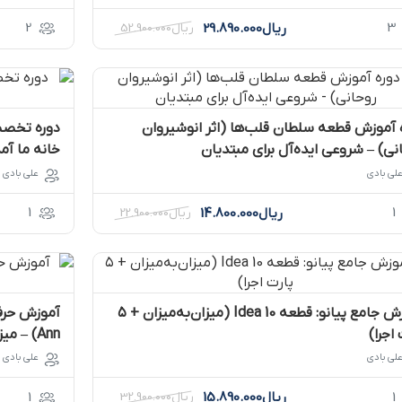
2
3
ریال
29.890.000
ریال
52.900.000
 آموزش قطعه سلطان قلب‌ها (اثر انوشیروان
دوره تخصصی
نی) – شروعی ایده‌آل برای مبتدیان
خانه ما آم
لی بادی
علی بادی
1
1
ریال
14.800.000
ریال
22.900.000
آموزش جامع پیانو: قطعه Idea 10 (میزان‌به‌میزان + ۵
اجرا)
Ann) – میزان‌به‌میزان
لی بادی
علی بادی
1
1
ریال
15.890.000
ریال
32.900.000