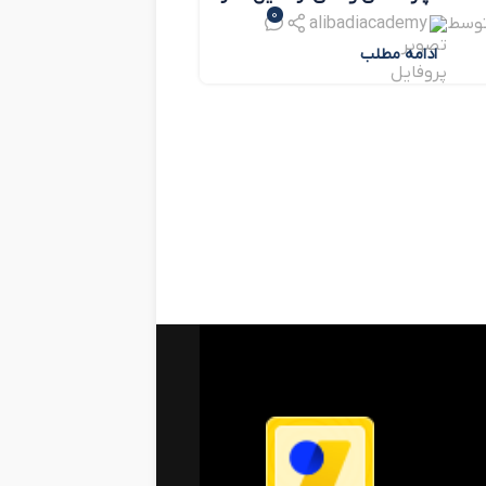
0
توسط
alibadiacademy
ادامه مطلب