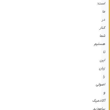
است؛
ما
در
کنار
شما
هستیم
تا
این
زبان
را
اصولی
و
آکادمیک
بیاموزید