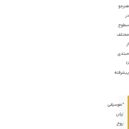
هنرجو
در
سطوح
مختلف
از
مبتدی
تا
پیشرفته
“موسیقی
زبان
روح