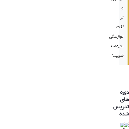
و
از
لذت
نوازندگی
بهره‌مند
شوید.”
دوره
های
تدریس
شده