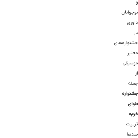
و
نوجوانان
داوری
در
جشنواره‌های
معتبر
موسیقی
از
جمله
جشنواره
«نوای
خرم»
تربیت
صدها