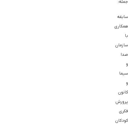
جمله:
سابقه
همکاری
با
سازمان
صدا
و
سیما
و
کانون
پرورش
فکری
کودکان