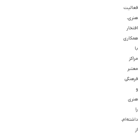
فعالیت
هنری،
افتخار
همکاری
با
مراکز
معتبر
فرهنگی
و
هنری
را
داشته‌ام،
از