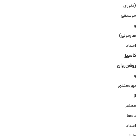
(تئوری
موسیقی
و
هارمونی)
استاد
کامبیز
روشن‌روان
و
بهره‌مندی
از
محضر
ده‌ها
استاد
طراز