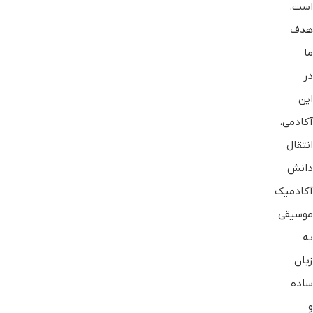
است.
هدف
ما
در
این
آکادمی،
انتقال
دانش
آکادمیک
موسیقی
به
زبان
ساده
و