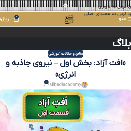
رد کردن به ناوبری
رد کردن به محتوای اصلی
0
منو
ریال
0
بلاگ
منابع و مقالات آموزشی
«افت آزاد: بخش اول – نیروی جاذبه و
انرژی»
0
alibadiacademy