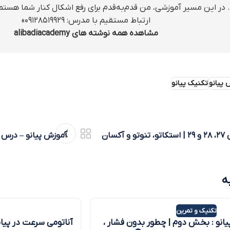
ارتباط مستقیم با مدرس: ۰۹۱۲۸۵۱۹۹۲۹»
مشاهده همه نوشته های alibadiacademy
 پیانو
تکنیک پیانو
آموزش پیانو – درس‌های ۲۷، ۲۸ و ۲۹ | استکاتو، تنوتو و آکسان
آموزش پیانو – درس
ه
تکنیک و تمرین
یانو : بخش دوم | چطور بدون فشار ،
آناتومی سرعت در پیان