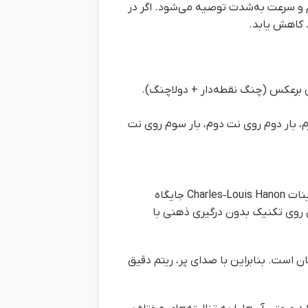
م و سرعت به‌شدت توصیه می‌شود. اگر در
 کاهش یابد.
 برعکس (چنگ نقطه‌دار + دولاچنگ).
م، بار دوم روی نت دوم، بار سوم روی نت
بسیاری از آهنگسازان تمریناتی برای گرم‌کردن و تقویت انگشتان نوشته‌اند. در میان آن‌ها، تمرینات Charles‑Louis Hanon جایگاه
مل روی تکنیک بدون درگیری ذهنی با
ن است. بنابراین با صدای پر، ریتم دقیق