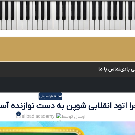
لی بادی
تماس با ما
مجله موسیقی
ا اتود انقلابی شوپن به دست نوازنده آس
0
ارسال توسط
alibadiacademy