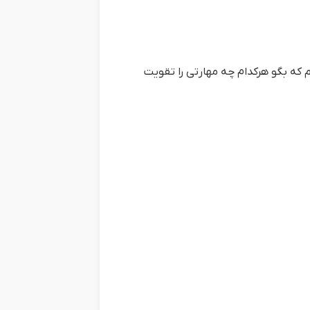
Op.10 No و اتود Op.25 No.12 مقایسه کنیم و بگیم که بگو هرکدام چه مهارتی را تقویت