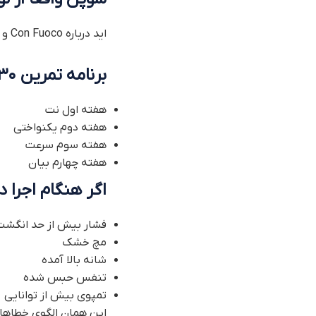
اید درباره Con Fuoco و Appassionato صحبت کنیم . اما نه عصبی نه کوبشی نه خشن بلکه کنترل‌شده.
برنامه تمرین ۳۰ روزه اتود انقلابی
هفته اول نت
هفته دوم یکنواختی
هفته سوم سرعت
هفته چهارم بیان
اگر هنگام اجرا د
فشار بیش از حد انگشت
مچ خشک
شانه بالا آمده
تنفس حبس شده
تمپوی بیش از توانایی
این همان الگوی خطاهای