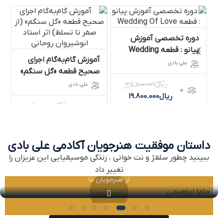
دوره تخصصی آموزش
د
پیانو : قطعه Wedding
آموزش گام‌به‌گام اجرای
ا
Of Love
علی بادی
صحیح قطعه «گل سنگم»
ب
(از صفر تا تسلط) اثر
ریال
37.800.000
علی بادی
0
استاد انوشیروان روحانی
ریال
19.800.000
ریال
34.800.000
2
ریال
24.800.000
داستان موفقیت هنرجویان آکادمی علی بادی
ببینید چطور
سلفژ و نت خوانی
، زنذگی موسیقیایی این عزیزان را
حلما ابراهیمی
تغییر داد
از هنرجویان ما