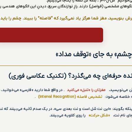
ی‌خوانیم “س-ل-ا-م”، بلکه کل کلمه را یک‌جا می‌بینیم.
گوهای مشخصی (فواصل) دارند. رازِ نوازندگان سریع، دیدنِ این الگوهای هندسی رو
یرش بنویسید، مغز شما هرگز یاد نمی‌گیرد که “فاصله” را ببیند. چشم را باید ت
شم» به جای «توقف مداد»
نده حرفه‌ای چه می‌گذرد؟ (تکنیک عکاسی فوری)
آن می‌نویسید،
مغزتان را «تنبل» می‌کنید
. در واقع شما دارید «فارسی» می‌خوانید،
ه خلاصه می‌شود:
تشخیص فاصله (Interval Recognition)
.
اینکه بگویند: «این نت سُل است و نت بعدی سی»، در یک صدم ثانیه می‌بینند که ن
جای نام نت،
«شکل حرکت»
را روی کلاویه می‌بینند.