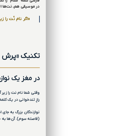
فارسی کلمه “سلام” را نم
در موسیقی هم، نت‌ها ال
«اگر نام نُت را ز
تکنیک «پرش چ
در مغز یک نواز
وقتی شما نام نت را زیر 
رازِ تندخوانی در یک کلم
نوازندگان بزرگ به جای 
(فاصله سوم). آن‌ها به 