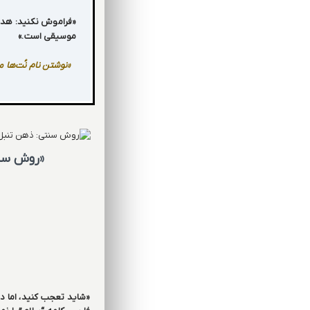
«فراموش نکنید: هدف 
موسیقی است.»
«نوشتن نام نُت‌ها 
«روش سنت
«شاید تعجب کنید، اما در