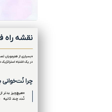
نقشه راه فر
«بسیاری از هنرجویان تصو
در یک اشتباه استراتژیک 
چرا نُت‌خوانی
«هیچ‌چیز بدتر از
نُت، چند ثانیه
م