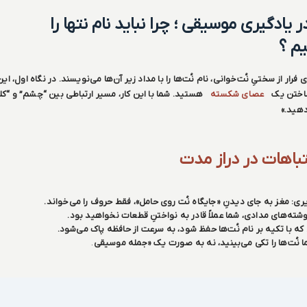
در یادگیری موسیقی
؛
چرا نباید نام نتها را
یم ؟
فرار از سختیِ نُت‌خوانی، نام نُت‌ها را با مداد زیر آن‌ها می‌نویسند. در نگاه اول، ا
 ساختن یک
عصای شکسته
هستید. شما با این کار، مسیر ارتباطی بین “چشم” و “کلا
هید.»
باهات در دراز مدت
 مغز به جای دیدنِ «جایگاه نُت روی حامل»، فقط حروف را می‌خواند.
ته‌های مدادی، شما عملاً قادر به نواختنِ قطعات نخواهید بود.
ه با تکیه بر نام نُت‌ها حفظ شود، به سرعت از حافظه پاک می‌شود.
ا نُت‌ها را تکی می‌بینید، نه به صورت یک «جمله موسیقی
.