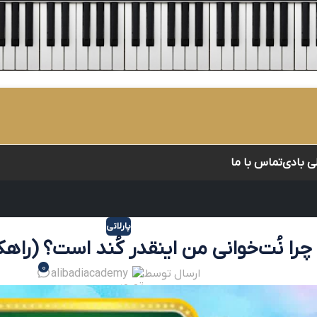
لی بادی
تماس با ما
پارلاتی
چرا نُت‌خوانی من اینقدر کُند است؟ (راهک
0
ارسال توسط
alibadiacademy