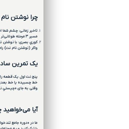
چرا نوشتن نام
تاخیر زمانی: چشم شما اب
مسیر ۳ مرحله طولانی‌تر از یک حرفه‌ای است!
کوریِ بصری: با نوشتن نا
واکر (نوشتن نام نت) راه
یک تمرین ساده
پنج نت اول یک قطعه را ا
خط چسبیده یا خط بعد
وقتی به جای «چیستیِ نت»، «ک
آیا می‌خواهید 
را ترک کنید و به مرحله‌ا