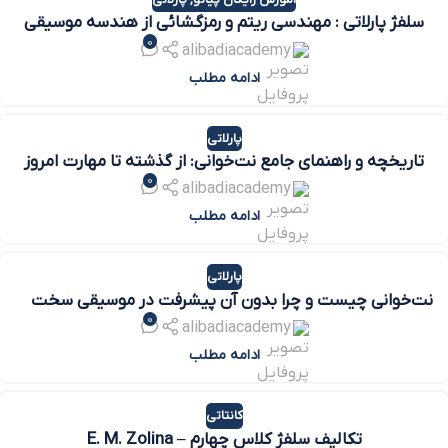
سلفژ پارلاتی : مهندسی ریتم و رمزگشائی از هندسه موسیقی
0
alibadiacademy
ادامه مطلب
پارلاتی
تاریخچه و راهنمای جامع نت‌خوانی: از گذشته تا مهارت امروز
0
alibadiacademy
ادامه مطلب
پارلاتی
نت‌خوانی چیست و چرا بدون آن پیشرفت در موسیقی سخت
0
است؟ (راهنمای کامل یادگیری)
alibadiacademy
ادامه مطلب
کانتاتی
تکالیف سلفژ کلاس چهارم – E. M. Zolina