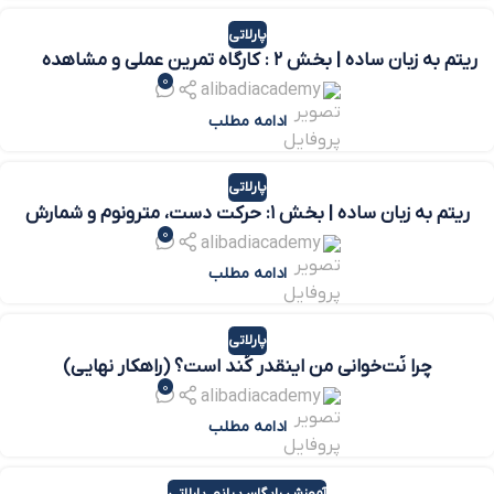
پارلاتی
ریتم به زبان ساده | بخش ۲ : کارگاه تمرین عملی و مشاهده
0
اجراهای برتر
alibadiacademy
ادامه مطلب
پارلاتی
ریتم به زبان ساده | بخش ۱: حرکت دست، مترونوم و شمارش
0
alibadiacademy
ادامه مطلب
پارلاتی
چرا نُت‌خوانی من اینقدر کُند است؟ (راهکار نهایی)
0
alibadiacademy
ادامه مطلب
آموزش رایگان پیانو
,
پارلاتی